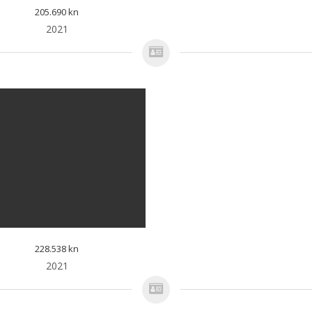
205.690 kn
2021
228.538 kn
2021