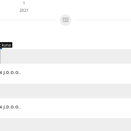
1
2021
2 kuna
 J.D.O.O.
.
 J.D.O.O.
.