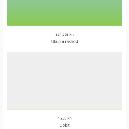
324.563 kn
Ukupni rashod
4.235 kn
Dobit