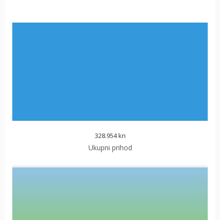
328.954 kn
Ukupni prihod