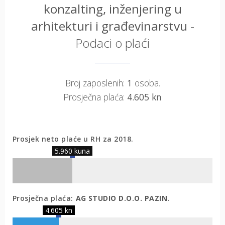
konzalting, inženjering u
arhitekturi i građevinarstvu
-
Podaci o plaći
Broj zaposlenih:
1
osoba.
Prosječna plaća:
4.605 kn
Prosjek neto plaće u RH za 2018.
5.960 kuna
Prosječna plaća:
AG STUDIO D.O.O. PAZIN
.
4.605 kn