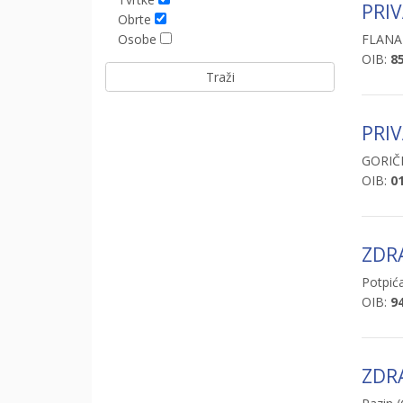
PRIV
Obrte
FLANA
Osobe
OIB:
8
PRI
GORIČ
OIB:
0
ZDR
Potpića
OIB:
9
ZDR