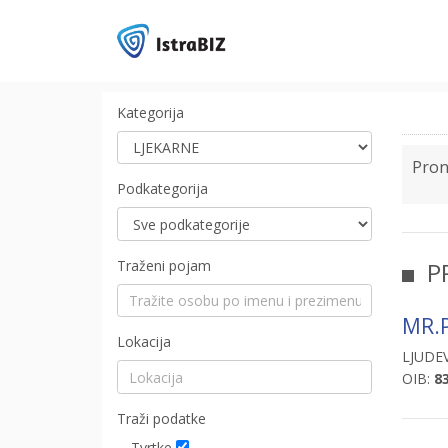
Kategorija
Pro
Podkategorija
Traženi pojam
P
MR.
Lokacija
LJUDE
OIB:
8
Traži podatke
Tvrtke