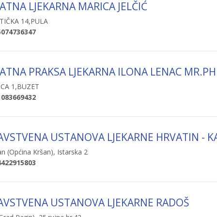
ATNA LJEKARNA MARICA JELČIĆ
TIČKA 14,PULA
5074736347
VATNA PRAKSA LJEKARNA ILONA LENAC MR.PH
ICA 1,BUZET
1083669432
AVSTVENA USTANOVA LJEKARNE HRVATIN - KA
n (Općina Kršan), Istarska 2
4422915803
AVSTVENA USTANOVA LJEKARNE RADOŠ